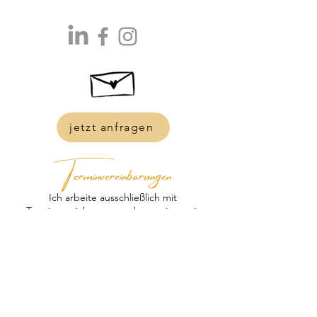
jetzt anfragen
Terminvereinbarungen
Ich arbeite ausschließlich mit
Terminvereinbarung und reserviere mir
bewusst Zeit für Dich und Dein Anliegen.
Sollte es Dir einmal nicht möglich sein, einen
vereinbarten Termin wahrzunehmen, bitte ich
Dich, mich spätestens 48 Stunden vorher zu
informieren.
So haben wir gemeinsam die Möglichkeit, den