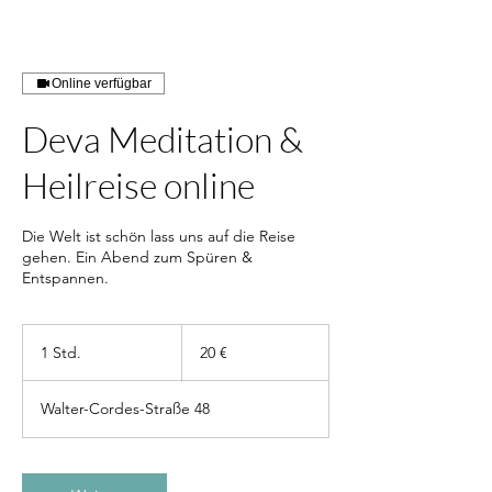
Online verfügbar
Deva Meditation &
Heilreise online
Die Welt ist schön lass uns auf die Reise
gehen. Ein Abend zum Spüren &
Entspannen.
20
Euro
1 Std.
1
20 €
S
t
Walter-Cordes-Straße 48
d