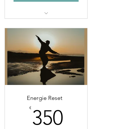
Ganzheitliche Analyse Diagnose
Ganzheitliche Einzelsitzung
Energie Reset​ ​ ​
350€
€
350