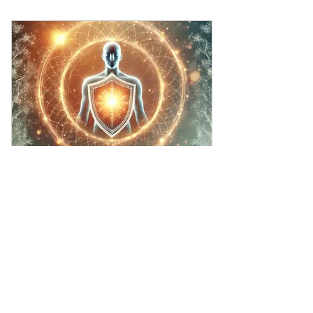
3 x Ganzheitliche Einzelsitzung nach
TCM
1 x Light Beamer mit passenden
Violen (ausgeliehen)
Unterstützung des
Immunsystems
240€
€
240
Prävention & Regeneration. Diese Arbeit