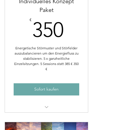
Individuelles Konzept
Paket
350€
€
350
Energetische Störmuster und Störfelder
auszubalancieren um den Energiefluss zu
stabilisieren. 5 x ganzheitliche
Einzelsitzungen. 5 Sessions statt 385 € 350
€
Sofort kaufen
Zurück in deine Energie Konzept
Live