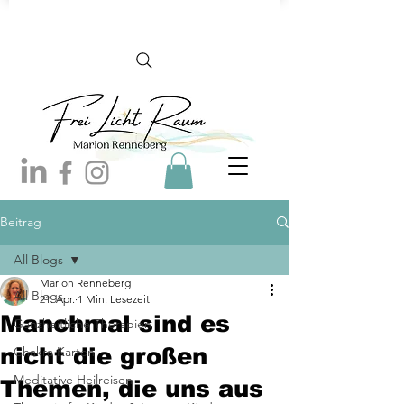
Beitrag
All Blogs
Marion Renneberg
All Blogs
21. Apr.
1 Min. Lesezeit
Manchmal sind es
Ganzheitliche Therapien
nicht die großen
Chakra Karten
Meditative Heilreisen
Themen, die uns aus